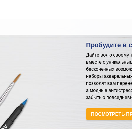
Пробудите в 
Дайте волю своему т
вместе с уникальным
бесконечных возмож
наборы акварельных
позволят вам перене
а модные антистрес
забыть о повседневн
ПОСМОТРЕТЬ П