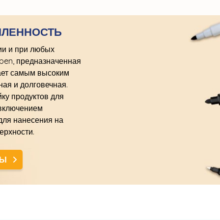
ШЛЕННОСТЬ
ии и при любых
open, предназначенная
ает самым высоким
ная и долговечная.
ку продуктов для
 включением
для нанесения на
ерхности.
ТЫ