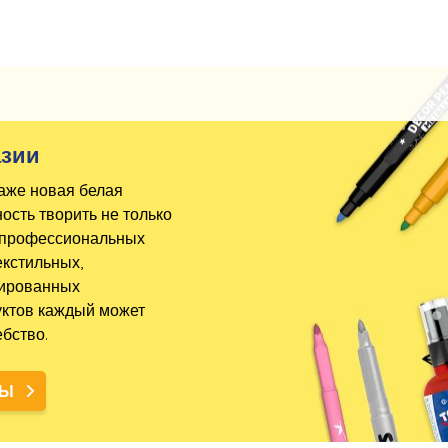
азии
даже новая белая
сть творить не только
 и профессиональных
екстильных,
зированных
уктов каждый может
бство.
ТЫ