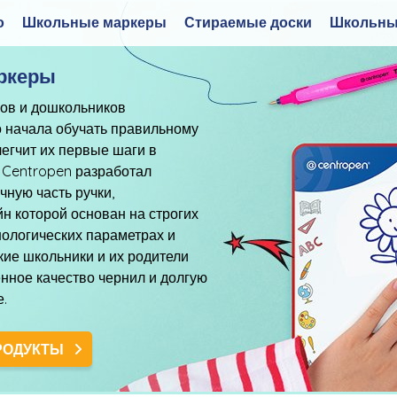
о
Школьные маркеры
Стираемые доски
Школьны
ркеры
ов и дошкольников
о начала обучать правильному
легчит их первые шаги в
 Centropen разработал
ную часть ручки,
н которой основан на строгих
нологических параметрах и
ие школьники и их родители
нное качество чернил и долгую
е.
РОДУКТЫ