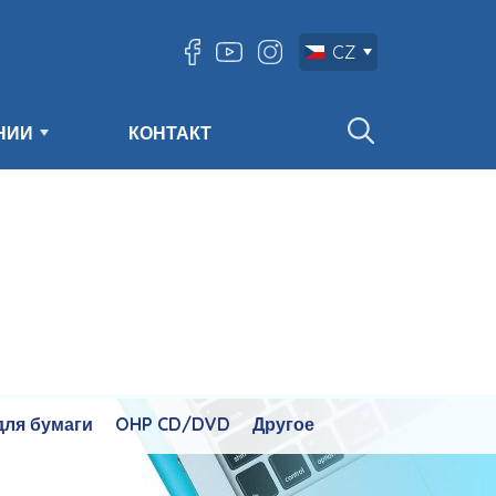
CZ
НИИ
КОНТАКТ
для бумаги
OHP CD/DVD
Другое