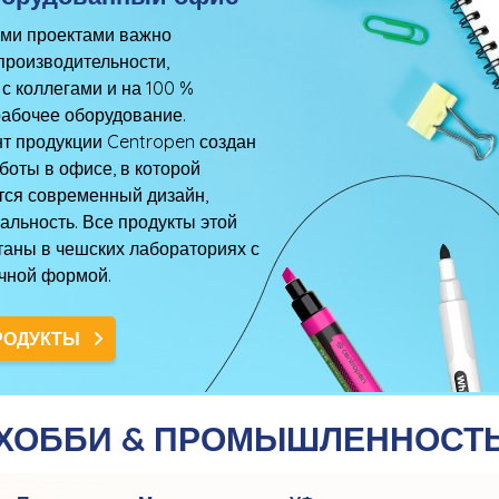
ими проектами важно
производительности,
с коллегами и на 100 %
рабочее оборудование.
т продукции Centropen создан
боты в офисе, в которой
тся современный дизайн,
альность. Все продукты этой
таны в чешских лабораториях с
чной формой.
РОДУКТЫ
ХОББИ & ПРОМЫШЛЕННОСТ