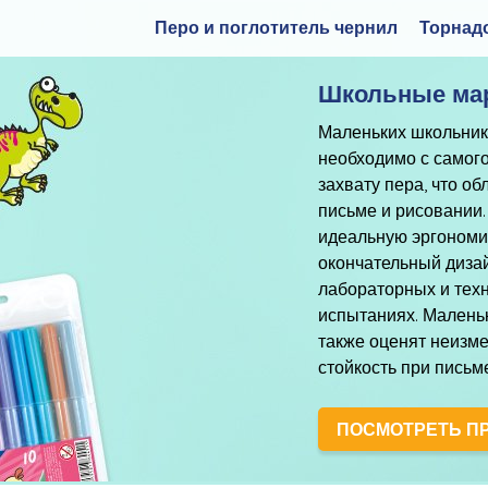
Перо и поглотитель чернил
Торнад
Школьные ма
Маленьких школьник
необходимо с самог
захвату пера, что об
письме и рисовании.
идеальную эргономич
окончательный дизай
лабораторных и тех
испытаниях. Маленьк
также оценят неизме
стойкость при письм
ПОСМОТРЕТЬ П