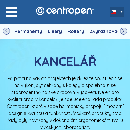
Permanenty
Linery
Rollery
Zvýrazňovače
KANCELÁŘ
Při práci na vašich projektech je důležité soustředit se
na výkon, být sehraný s kolegy a spolehnout se
stoprocentně na své pracovní vybavení. Nejen pro
kvalitní práci v kanceláři je zde ucelená řada produktů
Centropen, které v sobě harmonicky propojují moderní
design s kvalitou a funkčností. Veškeré produkty této
řady byly navrženy v dokonalém ergonomickém tvaru
v českých laboratořích.