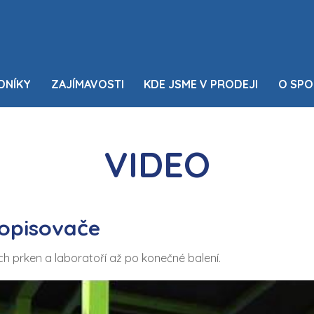
DNÍKY
ZAJÍMAVOSTI
KDE JSME V PRODEJI
O SPO
VIDEO
popisovače
ch prken a laboratoří až po konečné balení.