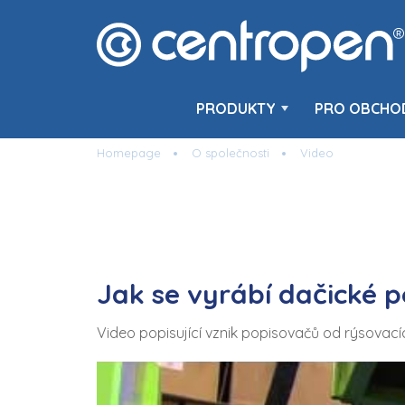
PRODUKTY
PRO OBCHO
Homepage
O společnosti
Video
Jak se vyrábí dačické 
Video popisující vznik popisovačů od rýsovací