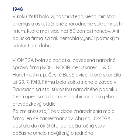
1948
V roku 1948 bolo výnosmi vtedajšieho ministra
priemyslu uskutočnené znárodnenie súkromných
firiem, ktoré mali viac než 50 zamestnancov. Ani
dačická firma sa tak nemohla vyhnúť politickým
udalostiam doby.
V OMEGA bola zo začiatku zavedená národná
správa firmy KOH I NOOR, ceruzkáreň, L & C.
Hardtmuth n. p. České Budějovice, ktorá skončila
už 29. 7. 1948. Firma bola zoštátnená a závod v
Dačiciach sa stal súčasťou národného podniku
Centropen so sídlom v Pardubiciach ako jeho
prevádzkový oddiel.
Za zmienku stojí, že v dobe znárodnenia mala
firma len 49 zamestnancov. Aby sa i OMEGA
dostala do rúk štátu, bol počiatočný stav
dočasne umelo navýšený o jedného