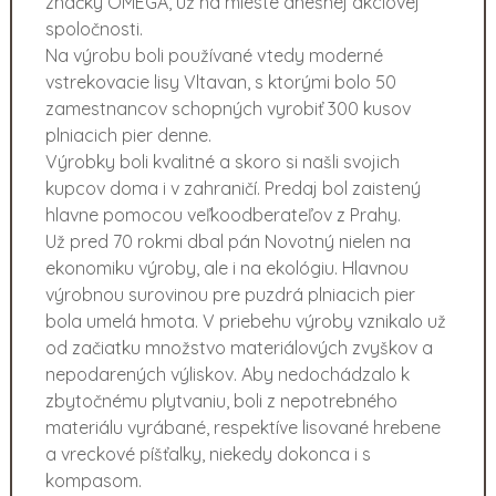
značky OMEGA, už na mieste dnešnej akciovej
spoločnosti.
Na výrobu boli používané vtedy moderné
vstrekovacie lisy Vltavan, s ktorými bolo 50
zamestnancov schopných vyrobiť 300 kusov
plniacich pier denne.
Výrobky boli kvalitné a skoro si našli svojich
kupcov doma i v zahraničí. Predaj bol zaistený
hlavne pomocou veľkoodberateľov z Prahy.
Už pred 70 rokmi dbal pán Novotný nielen na
ekonomiku výroby, ale i na ekológiu. Hlavnou
výrobnou surovinou pre puzdrá plniacich pier
bola umelá hmota. V priebehu výroby vznikalo už
od začiatku množstvo materiálových zvyškov a
nepodarených výliskov. Aby nedochádzalo k
zbytočnému plytvaniu, boli z nepotrebného
materiálu vyrábané, respektíve lisované hrebene
a vreckové píšťalky, niekedy dokonca i s
kompasom.