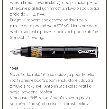
vznikla firma „Továrenská výroba plniacich pier a
striekanie plastických hmôt“. Zmluva o spolupráci
znela do 31. 12. 1944.
Prvým výrobkom spoločného podniku bolo
plniace pero pod názvom STENO. Meno pre pero
vzniklo spojením priezvisk obidvoch podnikateľov
Stejskal – Novotný.
1945
Na začiatku roku 1945 sa obidvaja podnikatelia
rozišli presne podľa podmienok, ktoré udávala
zmluva z roku 1941. Antonín Stejskal sa vrátil k
svojej pôvodnej profesii.
V auguste 1945 založil Antonín Novotný novú
spoločnosť na výrobu písacích prostriedkov