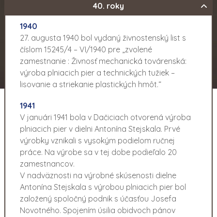
40. roky
1940
27. augusta 1940 bol vydaný živnostenský list s
číslom 15245/4 – VI/1940 pre „zvolené
zamestnanie : Živnosť mechanická továrenská:
výroba plniacich pier a technických tužiek –
lisovanie a striekanie plastických hmôt.“
1941
V januári 1941 bola v Dačiciach otvorená výroba
plniacich pier v dielni Antonína Stejskala. Prvé
výrobky vznikali s vysokým podielom ručnej
práce. Na výrobe sa v tej dobe podieľalo 20
zamestnancov.
V nadväznosti na výrobné skúsenosti dielne
Antonína Stejskala s výrobou plniacich pier bol
založený spoločný podnik s účasťou Josefa
Novotného. Spojením úsilia obidvoch pánov