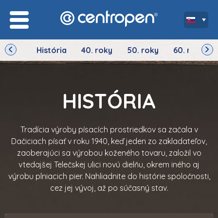
História
40. roky
50. roky
60. roky
HISTÓRIA
Tradícia výroby písacích prostriedkov sa začala v
Dačiciach písať v roku 1940, keď jeden zo zakladateľov,
zaoberajúci sa výrobou koženého tovaru, založil vo
vtedajšej Telečskej ulici novú dielňu, okrem iného aj
výrobu plniacich pier. Nahliadnite do histórie spoločnosti,
cez jej vývoj, až po súčasný stav.