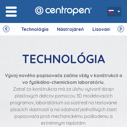
Technológia
Nástrojáreň
Lisovanie
V
TECHNOLÓGIA
Vývoj nového popisovača začína vždy v konštrukcii a
vo fyzikálno-chemickom laboratóriu.
Zatiaľ čo konštrukcia má za úlohu vytvoriť dizajn
plastových dielcov pomocou 3D modelovacích
programov, laboratórium sa sústredí na testovanie
písacích vlastností a na odolnosť jednotlivých častí
popisovača proti mechanickému poškodeniu a
extrémnym teplotám.