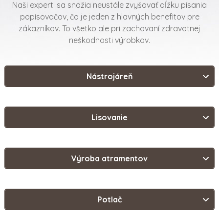
Naši experti sa snažia neustále zvyšovať dĺžku písania
popisovačov, čo je jeden z hlavných benefitov pre
zákazníkov. To všetko ale pri zachovaní zdravotnej
neškodnosti výrobkov.
Nástrojáreň
Lisovanie
Výroba atramentov
Potlač