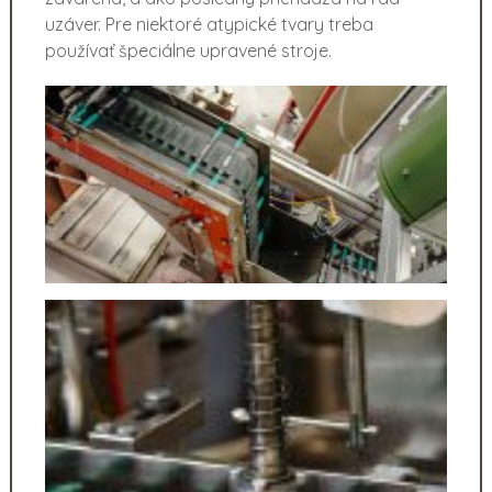
uzáver. Pre niektoré atypické tvary treba
používať špeciálne upravené stroje.