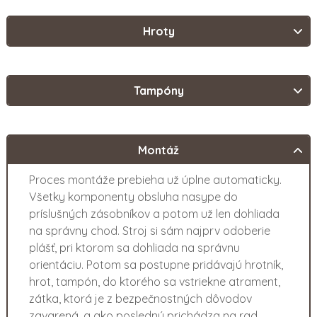
Hroty
Tampóny
Montáž
Proces montáže prebieha už úplne automaticky.
Všetky komponenty obsluha nasype do
príslušných zásobníkov a potom už len dohliada
na správny chod. Stroj si sám najprv odoberie
plášť, pri ktorom sa dohliada na správnu
orientáciu. Potom sa postupne pridávajú hrotník,
hrot, tampón, do ktorého sa vstriekne atrament,
zátka, ktorá je z bezpečnostných dôvodov
zavarená, a ako posledný prichádza na rad