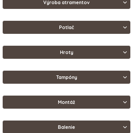
Výroba atramentov
Potlač
Hroty
Tampóny
Montáž
Balenie