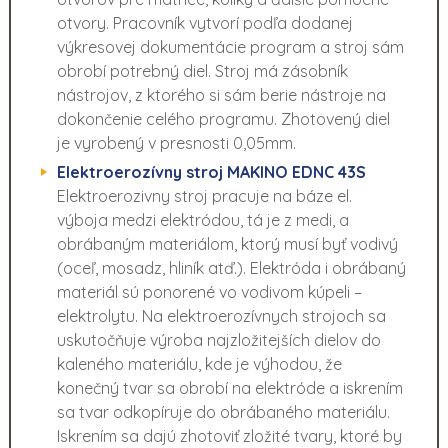
otvory. Pracovník vytvorí podľa dodanej
výkresovej dokumentácie program a stroj sám
obrobí potrebný diel. Stroj má zásobník
nástrojov, z ktorého si sám berie nástroje na
dokončenie celého programu. Zhotovený diel
je vyrobený v presnosti 0,05mm.
Elektroerozívny stroj MAKINO EDNC 43S
Elektroerozivny stroj pracuje na báze el.
výboja medzi elektródou, tá je z medi, a
obrábaným materiálom, ktorý musí byť vodivý
(oceľ, mosadz, hliník atď.). Elektróda i obrábaný
materiál sú ponorené vo vodivom kúpeli –
elektrolytu. Na elektroerozívnych strojoch sa
uskutočňuje výroba najzložitejších dielov do
kaleného materiálu, kde je výhodou, že
konečný tvar sa obrobí na elektróde a iskrením
sa tvar odkopíruje do obrábaného materiálu.
Iskrením sa dajú zhotoviť zložité tvary, ktoré by