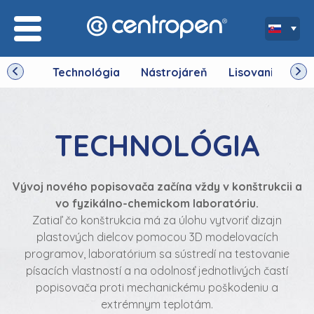
Technológia
Nástrojáreň
Lisovanie
V
TECHNOLÓGIA
Vývoj nového popisovača začína vždy v konštrukcii a
vo fyzikálno-chemickom laboratóriu.
Zatiaľ čo konštrukcia má za úlohu vytvoriť dizajn
plastových dielcov pomocou 3D modelovacích
programov, laboratórium sa sústredí na testovanie
písacích vlastností a na odolnosť jednotlivých častí
popisovača proti mechanickému poškodeniu a
extrémnym teplotám.