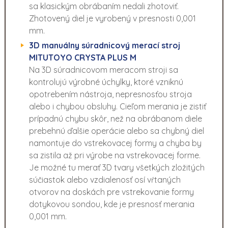
sa klasickým obrábaním nedali zhotoviť.
Zhotovený diel je vyrobený v presnosti 0,001
mm.
3D manuálny súradnicový merací stroj
MITUTOYO CRYSTA PLUS M
Na 3D súradnicovom meracom stroji sa
kontrolujú výrobné úchylky, ktoré vzniknú
opotrebením nástroja, nepresnosťou stroja
alebo i chybou obsluhy. Cieľom merania je zistiť
prípadnú chybu skôr, než na obrábanom diele
prebehnú ďalšie operácie alebo sa chybný diel
namontuje do vstrekovacej formy a chyba by
sa zistila až pri výrobe na vstrekovacej forme.
Je možné tu merať 3D tvary všetkých zložitých
súčiastok alebo vzdialenosť osí vŕtaných
otvorov na doskách pre vstrekovanie formy
dotykovou sondou, kde je presnosť merania
0,001 mm.