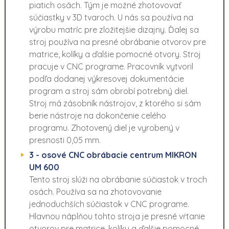
piatich osách. Tým je možné zhotovovať
súčiastky v 3D tvaroch. U nás sa používa na
výrobu matríc pre zložitejšie dizajny. Ďalej sa
stroj používa na presné obrábanie otvorov pre
matrice, kolíky a ďalšie pomocné otvory. Stroj
pracuje v CNC programe. Pracovník vytvoril
podľa dodanej výkresovej dokumentácie
program a stroj sám obrobí potrebný diel.
Stroj má zásobník nástrojov, z ktorého si sám
berie nástroje na dokončenie celého
programu. Zhotovený diel je vyrobený v
presnosti 0,05 mm.
3 - osové CNC obrábacie centrum MIKRON
UM 600
Tento stroj slúži na obrábanie súčiastok v troch
osách. Používa sa na zhotovovanie
jednoduchších súčiastok v CNC programe.
Hlavnou náplňou tohto stroja je presné vŕtanie
otvorov pre matrice, kolíky a ďalšie pomocné